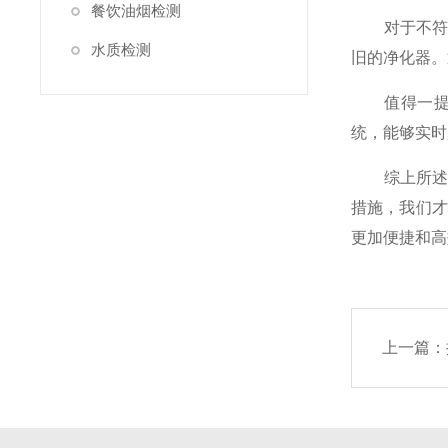
餐饮油烟检测
对于不符合
水质检测
旧的净化器。
值得一提的
统，能够实时
综上所述，
措施，我们才
更加便捷和高
上一篇：