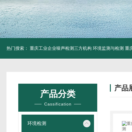
热门搜索：
重庆工业企业噪声检测三方机构 环境监测与检测
重
产品
产品分类
Cassification
环境检测