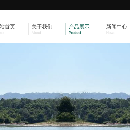
站首页
关于我们
产品展示
新闻中心
me
About
Product
News