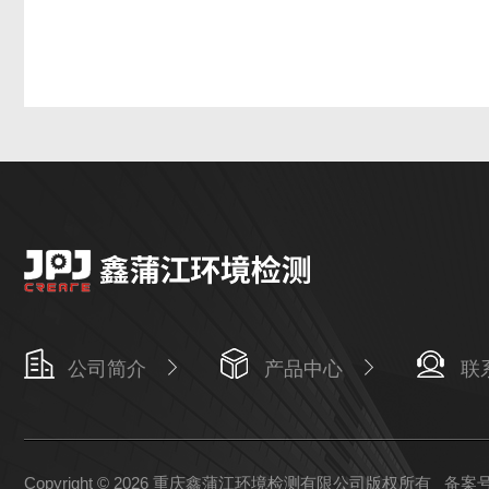
公司简介
产品中心
联
Copyright © 2026 重庆鑫蒲江环境检测有限公司版权所有
备案号