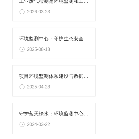
工业废气检测是环境监测和工业安全管理的重要内容
2026-03-23
环境监测中心：守护生态安全的“数据哨兵”
2025-08-18
项目环境监测体系建设与数据分析方法研究
2025-04-28
守护蓝天绿水：环境监测中心的使命与挑战
2024-03-22