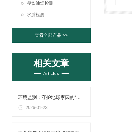
餐饮油烟检测
水质检测
查看全部产品 >>
相关文章
Articles
环境监测：守护地球家园的“千里眼”
2026-01-23