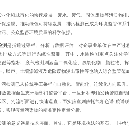
化和城市化的快速发展，废水、废气、固体废物等污染物排放
环保法规、推动绿色可持续发展，排污检测已成为环境监管体系中
治污、公众监督环境质量的科学依据。
检测
是指通过采样、分析与数据评估，对企事业单位在生产过
及排放方式等进行系统性监测。其中，水质检测重点关注化学
发酚等指标；废气检测则涵盖二氧化硫、氮氧化物、颗粒物、挥
外，噪声、土壤渗滤液及危险废物浸出毒性等也纳入综合监管范
检测已从传统手工采样向自动化、智能化、连续化方向跃升。固定
排放数据至生态环境部门监管平台，一旦超标即触发预警或自动
区、河流断面进行快速巡查；而实验室则依托气相色谱-质谱联用（
器，实现痕量污染物的精准定性定量分析。
的意义远超技术层面。首先，它是环境执法的基石。《中华人