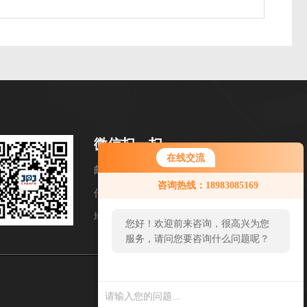
微信扫一扫
在线交流
邮箱：xinpujangjc@163.com
咨询热线：18983085169
传真：86-023-67666388
地址：江北区港桥支路12号聚峰国际B栋8楼
您好！欢迎前来咨询，很高兴为您
服务，请问您要咨询什么问题呢？
sitmap.xml
管理登陆